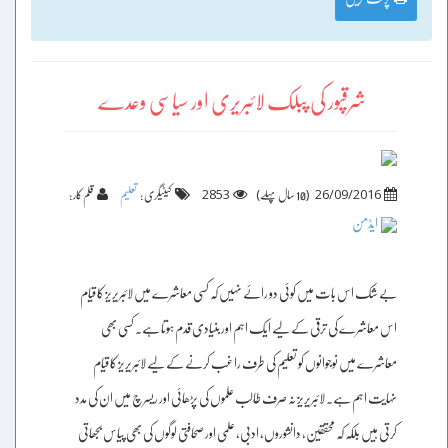
شرقپور کی پبلک لائبریری اور سیاسی وعدے
2853
)
(
26/09/2016
10 سال پہلے
کیٹیگری :
تعلیم
قلم کار :
ایڈمن
بے شک اس بات میں کوئی دو رائے نہیں کہ کسی معاشرے میں لائبریریز کا قیام
اس معاشرے کی ترقی کے لیے ایک اہم اور بنیادی قدم ہوتا ہے۔ کسی بھی
معاشرے میں نوجوانوں کو تعلیم کی طرف راغب کرنے کے لیے لائبریریز کا قیام
نہایت اہم ہے۔ لائبریریز نہ صرف طالب علموں کی پڑھائی اور ریسرچ میں ان کی مدد
کرتی ہیں بلکہ کہ محققین، دانشوروں، ادبی، علمی اور صحافتی لوگوں کی بھی پیاس بجھاتی