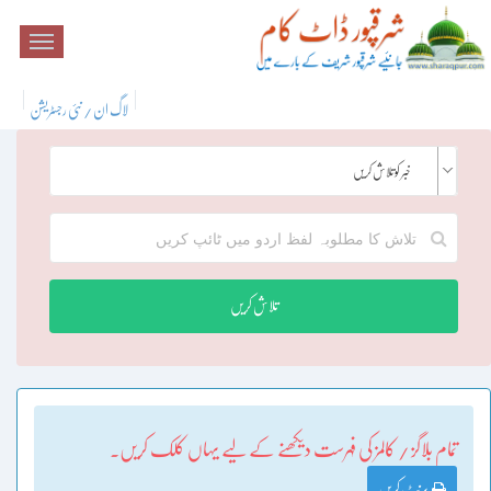
لاگ ان / نئی رجسٹریشن
خبر کو تلاش کریں
تلاش کریں
تمام بلاگز / کالمز کی فہرست دیکھنے کے لیے یہاں کلک کریں۔
پرنٹ کریں