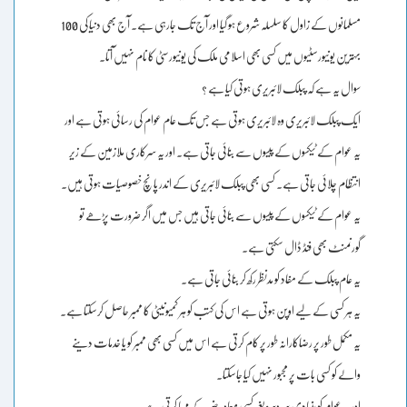
مسلمانوں کے زاول کا سلسلہ شروع ہو گیا اور آج تک جارہی ہے۔ آج بھی دنیا کی 100
بہترین یونیورسٹیوں میں کسی بھی اسلامی ملک کی یونیورسٹی کا نام نہیں آتا۔
سوال یہ ہے کہ پبلک لائبریری ہوتی کیا ہے ؟
ایک پبلک لائبریری وہ لائبریری ہوتی ہے جس تک عام عوام کی رسائی ہوتی ہے اور
یہ عوام کے ٹیکسوں کے پیسوں سے بنائی جاتی ہے۔ اور یہ سرکاری ملازمین کے زیر
انتظام چلائی جاتی ہے۔ کسی بھی پبلک لائبریری کے اندر پانچ خصوصیات ہوتی ہیں۔
یہ عوام کے ٹیکسوں کے پیسوں سے بنائی جاتی ہیں جس میں اگر ضرورت پڑھے تو
گورنمنٹ بھی فنڈ ڈال سکتی ہے۔
یہ عام پبلک کے مفاد کو مدنظر رکھ کر بنائی جاتی ہے۔
یہ ہر کسی کے لیے اوپن ہوتی ہے اس کی کتب کو ہر کمیونیٹی کا ممبر حاصل کرسکتا ہے۔
یہ مکمل طور پر رضاکارانہ طور پر کام کرتی ہے اس میں کسی بھی ممبر کو یا خدمات دینے
والے کو کسی بات پر مجبور نہیں کیا جاسکتا۔
اور یہ عوام کو بنیادی سروسز بغیر کسی معاوضے کے مہیا کرتی ہے۔