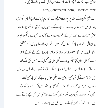
ہماری ویب سائیٹ شرقپور ڈاٹ کام کے درج ذیل لنک پر دیکھ سکتے ہیں۔
http://sharaqpur.com/Libraries.aspx
اب ضلع شیخوپورہ کے حلقہ پی پی 165 شرقپور کے اندر ایم پی اے اور پارلمیانی سیکرٹری
چوہدری علی اصغر منڈا کی جانب سے ایک پبلک لائبریری کے قیام کا افتتاح نہایت
خوش آئند بات ہے اور یہ ان کے علم دوست ہونے کا ثبوت بھی ہے۔ لیکن ان کو
یاد دیہانی کے طور یہ باور کرواتا چلوں کہ انہوں نے اس پبلک لائبریری کے متعلق
ماضی قریب میں بھی متعدد بار اعلان کیا تھا اور اس لائبریری کے لیے فنڈ کے ایشو
ہونے کا بھی اعلان کیا تھا مگر یہ وعدے کبھی بھی پایا تکمیل تک نہیں پہنچ سکے اور
اب ایک بار پھر انہوں نے اس لائبریری کا سنگ بنیاد تو رکھ دیا ہے اور اس مالی سال
میں فنڈ ایشو ہونے کی نوید بھی سنا دی ہے لیکن سوال یہ ہے کہ اس بار بھی پچھلے
وعدوں کی طرح ان کا یہ وعدہ بھی وفا ہوسکے گا؟ میرا مقصد اس نیک کام پر تنقید کرنا
نہیں مگر ان وعدوں کی طرف توجہ مبذول کروانا ہے جو ماضی میں بھی کیے جاتے رہے
ہیں۔ حوالے کے طور پر کچھ لنک درج ذیل میں پوسٹ کررہا ہوں۔