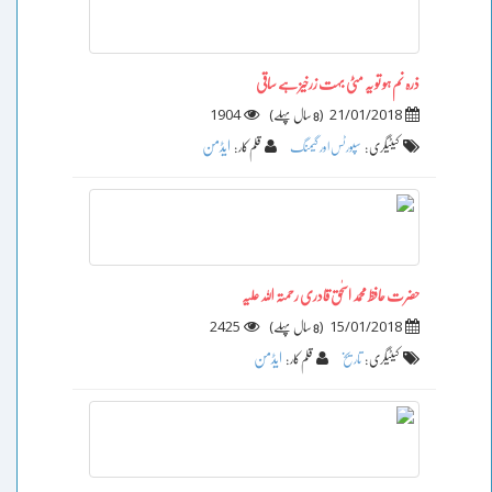
ذرہ نم ہو تو یہ مٹی بہت زرخیز ہے ساقی
1904
)
(
21/01/2018
8 سال پہلے
ایڈمن
کیٹیگری :
سپورٹس اور گیمنگ
قلم کار :
حضرت حافظ محمد اسحٰق قادری رحمتہ اللہ علیہ
2425
)
(
15/01/2018
8 سال پہلے
ایڈمن
کیٹیگری :
تاریخ
قلم کار :