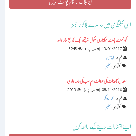
اپنا بلاگ / کالم پوسٹ کریں
اسی کیٹیگری میں دوسرے بلاگز / کالمز
گورنمنٹ پائلٹ سیکنڈری سکول شرقپور ایک تاریخ ساز ادارہ
5245
)
(
13/01/2017
9 سال پہلے
ایڈمن
قلم کار :
کیٹیگری :
تعلیم
مقدس کاغذات کی حفاظت ہم سب کی ذمہ داری
2033
)
(
08/11/2016
10 سال پہلے
محمد ابوبکر
قلم کار :
کیٹیگری :
تعلیم
اپنے اشتہارات دینے کیلے رابطہ کریں