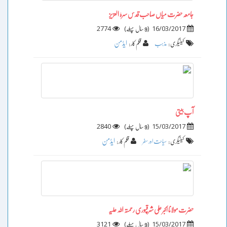
جامعہ حضرت میاں صاحب قدس سرہٰ العزیز
2774
)
(
16/03/2017
9 سال پہلے
ایڈمن
کیٹیگری :
مذہب
قلم کار :
آپ بیتی
2840
)
(
15/03/2017
9 سال پہلے
ایڈمن
کیٹیگری :
سیاحت اور سفر
قلم کار :
حضرت مولانا اکبر علی شرقپوری رحمتہ اللہ علیہ
3121
)
(
15/03/2017
9 سال پہلے