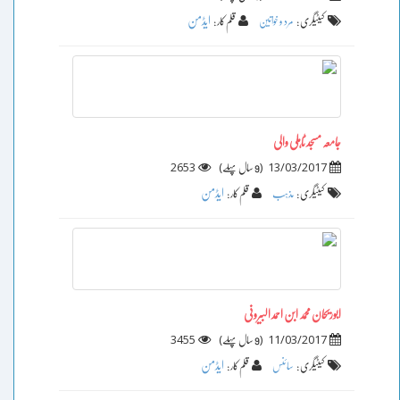
ایڈمن
کیٹیگری :
مرد و خواتین
قلم کار :
جامعہ مسجد ٹاہلی والی
2653
)
(
13/03/2017
9 سال پہلے
ایڈمن
کیٹیگری :
مذہب
قلم کار :
ابوریحان محمد ابن احمد البیرونی
3455
)
(
11/03/2017
9 سال پہلے
ایڈمن
کیٹیگری :
سائنس
قلم کار :