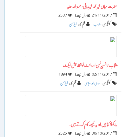
حضرت میاں شیر محمد شیرربانی رحمتہ اللہ علیہ
2537
)
(
21/11/2017
9 سال پہلے
ایڈمن
کیٹیگری :
مذہب
قلم کار :
پنجاب ٹرانسپیرنسی اور رائٹ ٹو انفارمیشن ایکٹ
1894
)
(
02/11/2017
9 سال پہلے
ایڈمن
کیٹیگری :
سماجی اور سیاسی
قلم کار :
بارکوڈز کیا ہیں اور یہ کیسے کام کرتے ہیں۔
2525
)
(
30/10/2017
9 سال پہلے