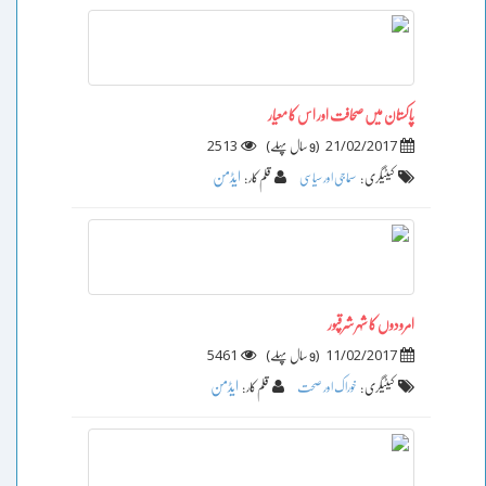
پاکستان میں صحافت اور اس کا معیار
2513
)
(
21/02/2017
9 سال پہلے
ایڈمن
کیٹیگری :
سماجی اور سیاسی
قلم کار :
امرودوں کا شہر شرقپور
5461
)
(
11/02/2017
9 سال پہلے
ایڈمن
کیٹیگری :
خوراک اور صحت
قلم کار :