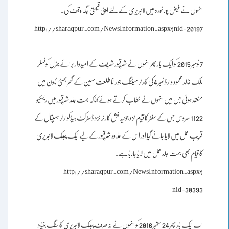
انہوں نے فیض پور خورد میں لائبریری کے لئے اپنی قیمتی جگہ وقف کی۔
http://sharaqpur.com/NewsInformation.aspx?nid=20197
7نومبر 2015 کو ایک بار پھر انہوں نے شرقپور شریف کے امیدوار برائے جنرل کونسلر
ملک خالد محمود وارڈ نمبر 4 کی کارنر میٹنگ جو رانا طلعت حسین کے گھر بھٹی ٹاون میں
منعقد ہوئی جس میں انہوں نے خطاب کرتے ہوئے کہا کہ بہت جلد شرقپور میں ریسکیو
1122 سروس جس کے سنٹر کا قیام نزد جوئیہ فش کارنر نزد ڈسٹرکٹ ہیڈکوارٹر ہسپتال کے
قریب عمل میں لایا جائے گیا اور اس کے علاوہ شرقپور کے لیے ایک پبلک لائبریری
کا قیام بھی بہت جلد عمل میں لایا جارہا ہے۔
http://sharaqpur.com/NewsInformation.aspx?
nid=30393
اب ایک بار پھر 24 ستمبر 2016 کو انہوں نے نہ صرف پبلک لائبریری کا سنگ بنیاد