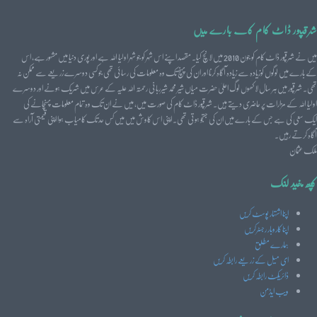
شرقپور ڈاٹ کام کے بارے میں
میں نے شرقپور ڈاٹ کام کو جون 2010 میں لانچ کیا۔ مقصد اپنے اس شہر کو جو شہر اولیا اللہ ہے اور پوری دنیا میں مشہور ہے، اس
کے بارے میں لوگوں کوزیادہ سے زیادہ آگاہ کرنا اور ان کی پہنچ تک وہ معلومات کی رسائی تھی جو کسی دوسرے زریعے سے ممکن نہ
تھی۔ شرقپور میں ہر سال لاکھوں لوگ اعلیٰ حضرت میاں شیر محمد شیرربانی رحمتہ اللہ علیہ کے عرس میں شریک ہونے اور دوسرے
اولیا اللہ کے مزارات پر حاضری دیتے ہیں۔ شرقپور ڈاٹ کام کی صورت میں، میں نے ان تک وہ تمام معلومات پہنچانے کی
ایک سعی کی ہے جس کے بارے میں ان کی جستجو ہوتی تھی۔ اپنی اس کاوش میں میں کس حد تک کامیاب ہوا اپنی قیمتی آراہ سے
آگاہ کرتے رہیں۔
ملک عثمان
کچھ مفید لنک
اپنا اشتہار پوسٹ کریں
اپنا کاروبار رجسٹرکریں
ہمارے مطلق
ای میل کے زریعے رابطہ کریں
ڈائریکٹ رابطہ کریں
ویب ایڈمن