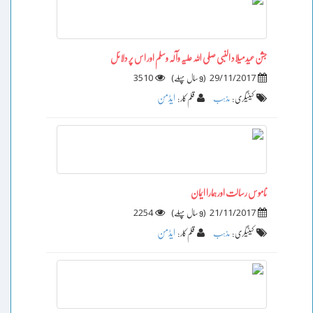
جشن عیدمیلاد النبی صلی اللہ علیہ وآلہ وسلم اور اس پر دلائل
3510
)
(
29/11/2017
9 سال پہلے
ایڈمن
کیٹیگری :
مذہب
قلم کار :
ناموس رسالت اور ہمارا ایمان
2254
)
(
21/11/2017
9 سال پہلے
ایڈمن
کیٹیگری :
مذہب
قلم کار :