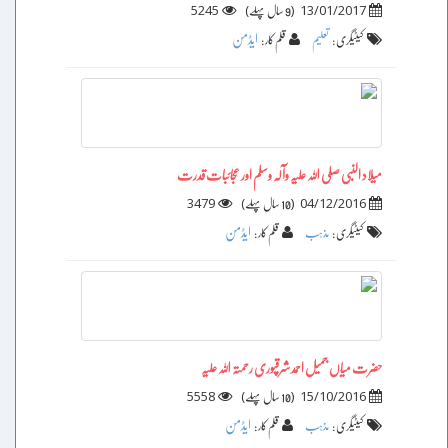
5245
)
(
13/01/2017
9 سال پہلے
ایڈمن
کیٹیگری :
تعلیم
قلم کار :
میلاد النبی صلی اللہ علیہ وآلہ وسلم اور عجائبات قدرت
3479
)
(
04/12/2016
10 سال پہلے
ایڈمن
کیٹیگری :
مذہب
قلم کار :
حضرت میاں جمیل احمد شرقپوری رحمتہ اللہ علیہ
5558
)
(
15/10/2016
10 سال پہلے
ایڈمن
کیٹیگری :
مذہب
قلم کار :