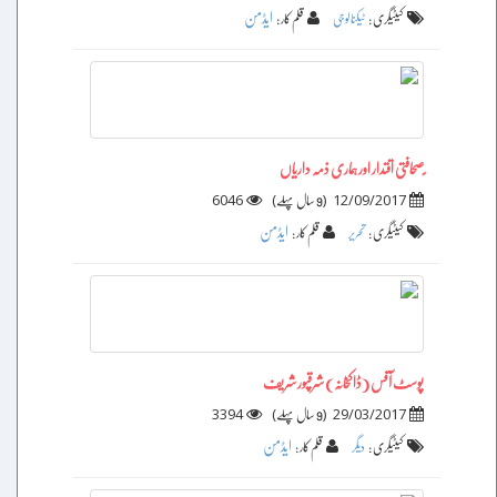
ایڈمن
کیٹیگری :
ٹیکنالوجی
قلم کار :
ٍصحافتی اقتدار اور ہماری ذمہ داریاں
6046
)
(
12/09/2017
9 سال پہلے
ایڈمن
کیٹیگری :
تحریر
قلم کار :
پوسٹ آفس (ڈاکخانہ) شرقپور شریف
3394
)
(
29/03/2017
9 سال پہلے
ایڈمن
کیٹیگری :
دیگر
قلم کار :