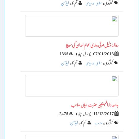
ایڈمن
کیٹیگری :
سماجی اور سیاسی
قلم کار :
روزانہ ذلیل ہوتی ہماری عوام اور ان کی سوچ
1866
)
(
07/01/2018
8 سال پہلے
ایڈمن
کیٹیگری :
سماجی اور سیاسی
قلم کار :
جامعہ دارالمبلغین حضرت میاں صاحب
2476
)
(
11/12/2017
9 سال پہلے
ایڈمن
کیٹیگری :
مذہب
قلم کار :