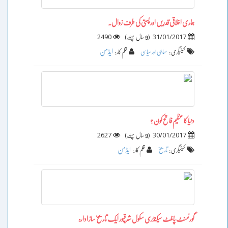
ہماری اخلاقی قدریں اور پستی کی طرف زوال۔
2490
)
(
31/01/2017
9 سال پہلے
ایڈمن
کیٹیگری :
سماجی اور سیاسی
قلم کار :
دنیا کا عظیم فاتح کون ؟
2627
)
(
30/01/2017
9 سال پہلے
ایڈمن
کیٹیگری :
تاریخ
قلم کار :
گورنمنٹ پائلٹ سیکنڈری سکول شرقپور ایک تاریخ ساز ادارہ