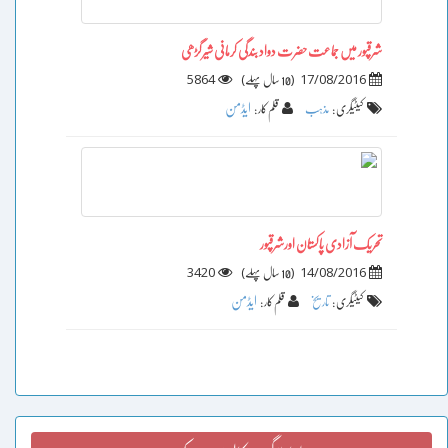
شرقپور میں جماعت حضرت دواد بندگی کرمانی شیرگڑھی
5864
)
(
17/08/2016
10 سال پہلے
ایڈمن
کیٹیگری :
مذہب
قلم کار :
تحریک آزادی پاکستان اورشرقپور
3420
)
(
14/08/2016
10 سال پہلے
ایڈمن
کیٹیگری :
تاریخ
قلم کار :