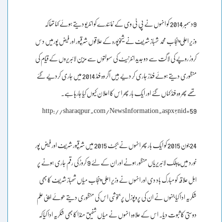
9دسمبر 2014 کو انہوں نے پی ٹی وی کے نمائندے کو انٹریو دیتے ہوئے کہا تھا کہ
وزیر اعلی پنجاب محمد شہباز شریف نے شیخوپورہ کے علاقوں شرقپور اور فیض پورمیں دس
کروڑ روپے کی لاگت سے دو جدید انٹرنیٹ کی سہولتوں سے مزین لائبریروں کے قیام کی
منظوری دیتے ہوئے فنڈز جاری کر دیے ہیں اگر وہ فنڈ 2014 میں جاری کردیے گئے
تھے پھر وہ فنڈ کہاں گئے اور ایک بار پھر اس کا اعلان کیوں کیا جارہا ہے۔
http://sharaqpur.com/NewsInformation.aspx?nid=59
24جون 2015 کو ایک بار پھر انہوں نے بجٹ 2015 میں شرقپور شریف اور فیض پور
خورد میں پبلک لائبریریاں منظور ہونے اور ان کے لئے 9 کروڑ کی رقم جاری ہونے پر
اہل علاقہ کو مبارک باد دی اور انہوں نے وزیر اعلی پنجاب میاں شھباز شریف کا بھی
شکریہ ادا کیا جنہوں نے ان کی پروپوزل پر بخوشی اس کی منظوری دیتے ھوئے اپنی علم
دوستی کا ثبوت دیا۔ اس کے علاوہ انہوں نے میاں شفیق منڈا کا بھی شکریہ ادا کیا کہ