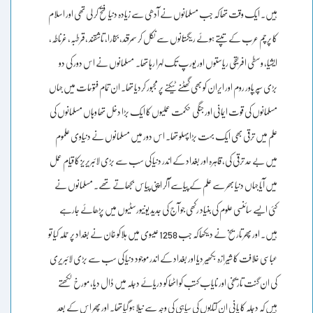
ہیں۔ ایک وقت تھا کہ جب مسلمانوں نے آدھی سے زیادہ دنیا فتح کر لی تھی اور اسلام
کا پرچم عرب کے تپتے ہوئے ریگستانوں سے نکل کر سمرقند، بخارا، تاشقند ،قرطبہ، غرناطہ،
ایشیا، وسطی افریقی ریاستوں اور یورپ تک لہرا رہا تھا۔ مسلمانوں نے اس دور کی دو
بڑی سپر پاور روم اور ایران کو بھی گھٹنے ٹیکنے پر مجبور کردیا تھا۔ ان تمام فتوحات میں جہاں
مسلمانوں کی قوت ایمانی اور جنگی حکمت عملیوں کا ایک بڑا دخل تھا وہاں مسلمانوں کی
علم میں ترقی بھی ایک بہت بڑاپہلو تھا۔ اس دور میں مسلمانوں نے دنیاوی علموم
میں بے حد ترقی کی، قاہرہ اور بغداد کے اندر دنیا کی سب سے بڑی لائبریریز کا قیام عمل
میں آیا جہاں دنیا بھر سے علم کے پیاسے آکر اپنی پیاس بجھاتے تھے۔ مسلمانوں نے
کئی ایسے سائنسی علوم کی بنیاد رکھی جو آج کی جدید یونیورسٹیوں میں پڑھائے جارہے
ہیں۔ اور پھر تاریخ نے دیکھا کہ جب 1258 عیسوی میں ہلاکو خان نے بغداد پر حملہ کیا تو
عباسی خلافت کا شیرازہ بکھیر دیا اور بغداد کے اندر موجود دنیا کی سب سے بڑی لائبریری
کی ان گنت تاریخی اور نایاب کتب کو اٹھا کو دریائے دجلہ میں ڈال دیا، مورخ لکھتے
ہیں کہ دجلہ کا پانی ان کتابوں کی سیاہی کی وجہ سے نیلا ہو گیا تھا۔ اور پھر اس کے بعد