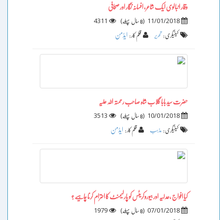
وقار انبالوی ایک شاعر، افسانہ نگار اور صحافی
4311
)
(
11/01/2018
8 سال پہلے
ایڈمن
کیٹیگری :
تحریر
قلم کار :
حضرت سید بابا گلاب شاہ صاحب رحمتہ اللہ علیہ
3513
)
(
10/01/2018
8 سال پہلے
ایڈمن
کیٹیگری :
مذہب
قلم کار :
کیا افواج ،عدلیہ اور بیوروکریٹس کو پارلیمنٹ کا احترام کرنا چاہیے ؟
1979
)
(
07/01/2018
8 سال پہلے