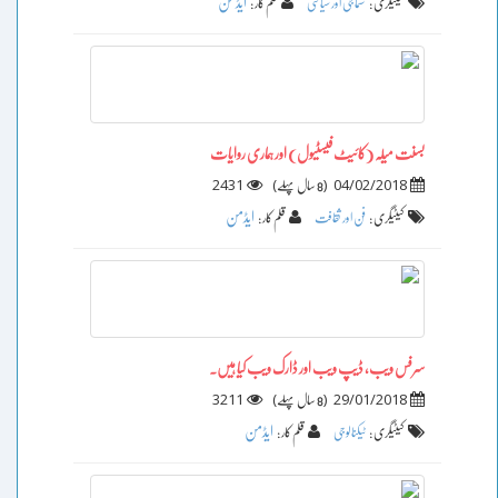
ایڈمن
کیٹیگری :
سماجی اور سیاسی
قلم کار :
بسنت میلہ (کائیٹ فیسٹیول) اور ہماری روایات
2431
)
(
04/02/2018
8 سال پہلے
ایڈمن
کیٹیگری :
فن اور ثقافت
قلم کار :
سرفس ویب، ڈیپ ویب اور ڈارک ویب کیا ہیں۔
3211
)
(
29/01/2018
8 سال پہلے
ایڈمن
کیٹیگری :
ٹیکنالوجی
قلم کار :