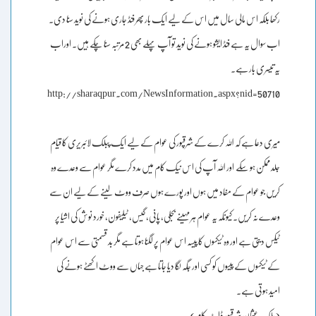
رکھا بلکہ اس مالی سال میں اس کے لیے ایک بار پھر فنڈ جاری ہونے کی نوید سنا دی۔
اب سوال یہ ہے فنڈ ایشو ہونے کی نوید تو آپ پہلے بھی 2 مرتبہ سنا چکے ہیں۔ اوراب
یہ تیسری بار ہے۔
http://sharaqpur.com/NewsInformation.aspx?nid=50710
میری دعا ہے کہ اللہ کرے کے شرقپور کی عوام کے لیے ایک پبلک لائبریری کا قیام
جلد ممکن ہو سکے اور اللہ آپ کی اس نیک کام میں مدد کرے مگر عوام سے وعدے وہ
کریں جو عوام کے مفاد میں ہوں اور پورے ہوں صرف ووٹ لینے کے لیے ان سے
وعدے نہ کریں۔ کیونکہ یہ عوام ہر مہینے بجلی، پانی، گیس، ٹیلیفون، خورد نوش کی اشیا پر
ٹیکس دیتی ہے اور وہ ٹیکسوں کا پیسہ اس عوام پر لگنا ہوتا ہے مگر بد قسمتی سے اس عوام
کے ٹیکسوں کے پیسوں کو کسی اور جگہ لگا دیا جاتا ہے جہاں سے ووٹ اکھٹے ہونے کی
امید ہوتی ہے۔
(ملک عثمان شرقپور ڈاٹ کام)