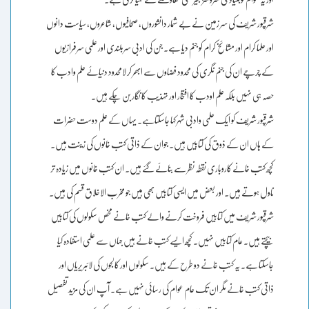
شرقپور شریف کی سر زمین نے بے شمار دانشوروں، صحافیوں، شاعروں، سیاست دانوں
اور علما کرام اور مشائخ کرام کو جنم دیا ہے۔ جن کی ادبی سربلندی اور علمی سرفرازیوں
کے چرچے ان کی جنم نگری کی محدود فضاوں سے ابھر کر لامحدود دنیائے علم وادب کا
حصہ ہی نہیں بلکہ علم اودب کا افتخار اور تہذیب کا نگار بن چکے ہیں۔
شرقپور شریف کو ایک علمی وادبی شہر کہا جاسکتاہے۔ یہاں کے علم دوست حضرات
کے ہاں ان کے ذوق کی کتابیں ہیں۔ جوان کے ذاتی کتب خانوں کی زینت ہیں۔
کچھ کتب خانے کاروباری نقطہ نظر سے بنائے گئے ہیں۔ ان کتب خانوں میں زیادہ تر
ناول ہوتے ہیں۔ اور بعض میں ایسی کتابیں بھی ہیں جو مخرب الاخلاق قسم کی ہیں۔
شرقپور شریف میں کتابیں فروخت کرنے والے کتب خانے مخص سکولوں کی کتابیں
بیچتے ہیں۔ عام کتابیں نہیں۔ کچھ ایسے کتب خانے ہیں جہاں سے علمی استفادہ کیا
جاسکتا ہے۔ یہ کتب خانے دو طرح کے ہیں۔ سکولوں اور کالجوں کی لائبریریاں اور
ذاتی کتب خانے مگر ان تک عام عوام کی رسائی نہیں ہے۔ آپ ان کی مزید تفصیل