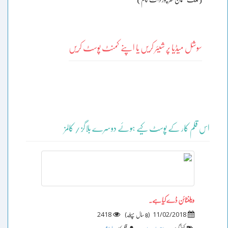
سوشل میڈیا پر شیئر کریں یا اپنے کمنٹ پوسٹ کریں
اس قلم کار کے پوسٹ کیے ہوئے دوسرے بلاگز / کالمز
ویلنٹائن ڈے کیا ہے۔
2418
)
(
11/02/2018
8 سال پہلے