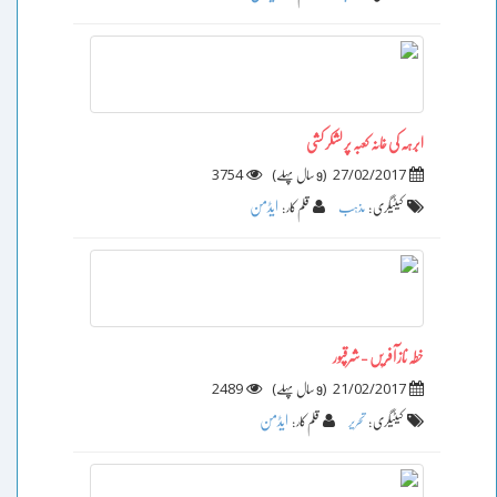
ابرہہ کی خانہ کعبہ پر لشکر کشی
3754
)
(
27/02/2017
9 سال پہلے
ایڈمن
کیٹیگری :
مذہب
قلم کار :
خطہ ناز آفریں - شرقپور
2489
)
(
21/02/2017
9 سال پہلے
ایڈمن
کیٹیگری :
تحریر
قلم کار :