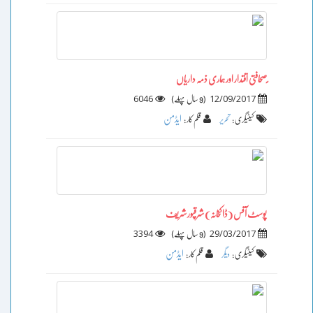
ٍصحافتی اقتدار اور ہماری ذمہ داریاں
6046
)
(
12/09/2017
9 سال پہلے
ایڈمن
کیٹیگری :
تحریر
قلم کار :
پوسٹ آفس (ڈاکخانہ) شرقپور شریف
3394
)
(
29/03/2017
9 سال پہلے
ایڈمن
کیٹیگری :
دیگر
قلم کار :