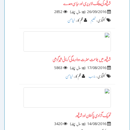
شرقپور کی پبلک لائبریری اور سیاسی وعدے
2852
)
(
26/09/2016
10 سال پہلے
ایڈمن
کیٹیگری :
تعلیم
قلم کار :
شرقپور میں جماعت حضرت دواد بندگی کرمانی شیرگڑھی
5863
)
(
17/08/2016
10 سال پہلے
ایڈمن
کیٹیگری :
مذہب
قلم کار :
تحریک آزادی پاکستان اورشرقپور
3420
)
(
14/08/2016
10 سال پہلے