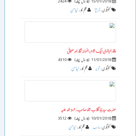
2424
)
(
15/01/2018
8 سال پہلے
ایڈمن
کیٹیگری :
تاریخ
قلم کار :
وقار انبالوی ایک شاعر، افسانہ نگار اور صحافی
4310
)
(
11/01/2018
8 سال پہلے
ایڈمن
کیٹیگری :
تحریر
قلم کار :
حضرت سید بابا گلاب شاہ صاحب رحمتہ اللہ علیہ
3512
)
(
10/01/2018
8 سال پہلے
ایڈمن
کیٹیگری :
مذہب
قلم کار :