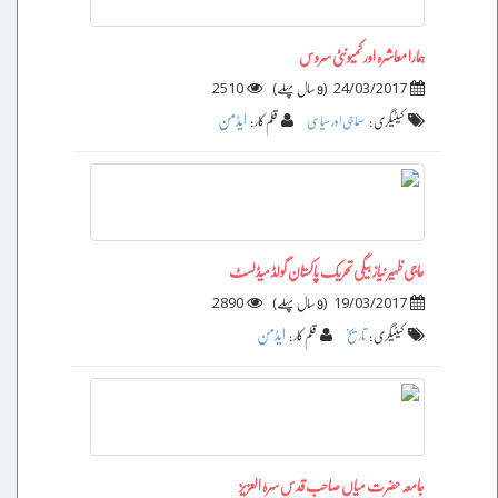
ہمارا معاشرہ اور کمیونٹی سروس
2510
)
(
24/03/2017
9 سال پہلے
ایڈمن
کیٹیگری :
سماجی اور سیاسی
قلم کار :
حاجی ظہیر نیاز بیگی تحریک پاکستان گولڈ میڈلسٹ
2890
)
(
19/03/2017
9 سال پہلے
ایڈمن
کیٹیگری :
تاریخ
قلم کار :
جامعہ حضرت میاں صاحب قدس سرہٰ العزیز