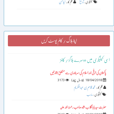
ایڈمن
کیٹیگری :
تاریخ
قلم کار :
اپنا بلاگ / کالم پوسٹ کریں
اسی کیٹیگری میں دوسرے بلاگز / کالمز
پاکستان کی ترقّی اور اسلام کی سربلندی سے متعلق بشارتیں
3173
)
(
18/04/2018
8 سال پہلے
محمد قاسم بن عبدالکریم
قلم کار :
کیٹیگری :
مذہب
حضرت سید بابا گلاب شاہ صاحب رحمتہ اللہ علیہ