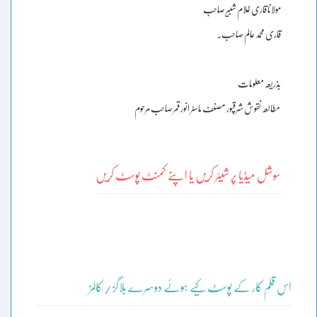
مولانا قاری غلام شبیر صاحب
قاری محمد عالم صاحب۔
بذریعہ معلومات
مطالعہ نقوش شرقپور مصنف ماسٹر انور قمر صاحب مرحوم
سوشل میڈیا پر شیئر کریں یا اپنے کمنٹ پوسٹ کریں
اس قلم کار کے پوسٹ کیے ہوئے دوسرے بلاگز / کالمز