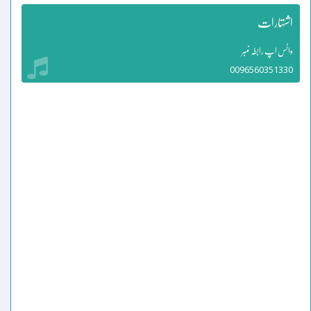
اشتہارات
واٹس اپ رابطہ نمبر
0096560351330