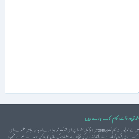
شرقپور ڈاٹ کام کے بارے میں
میں نے شرقپور ڈاٹ کام کو جون 2010 میں لانچ کیا۔ مقصد اپنے اس شہر کو جو شہر اولیا اللہ ہے اور پوری دنیا میں مشہور ہے، اس
کے بارے میں لوگوں کوزیادہ سے زیادہ آگاہ کرنا اور ان کی پہنچ تک وہ معلومات کی رسائی تھی جو کسی دوسرے زریعے سے ممکن نہ