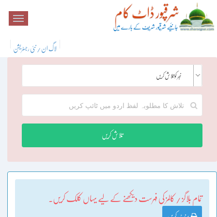
لاگ ان / نئی رجسٹریشن
خبر کو تلاش کریں
تلاش کریں
تمام بلاگز / کالمز کی فہرست دیکھنے کے لیے یہاں کلک کریں۔
پرنٹ کریں