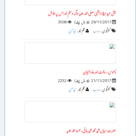
جشن عیدمیلاد النبی صلی اللہ علیہ وآلہ وسلم اور اس پر دلائل
3508
)
(
29/11/2017
9 سال پہلے
ایڈمن
کیٹیگری :
مذہب
قلم کار :
ناموس رسالت اور ہمارا ایمان
2252
)
(
21/11/2017
9 سال پہلے
ایڈمن
کیٹیگری :
مذہب
قلم کار :
حضرت میاں شیر محمد شیرربانی رحمتہ اللہ علیہ