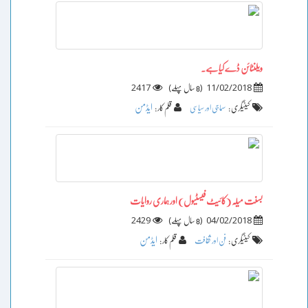
ویلنٹائن ڈے کیا ہے۔
2417
)
(
11/02/2018
8 سال پہلے
ایڈمن
کیٹیگری :
سماجی اور سیاسی
قلم کار :
بسنت میلہ (کائیٹ فیسٹیول) اور ہماری روایات
2429
)
(
04/02/2018
8 سال پہلے
ایڈمن
کیٹیگری :
فن اور ثقافت
قلم کار :