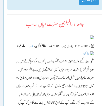
جامعہ دارالمبلغین حضرت میاں صاحب
2476
)
(
11/12/2017
9 سال پہلے
کیٹیگری :
مذہب
قلم کار :
ایڈمن
علمی ذوق رکھنے والے ہمیشہ اشاعت علم کی راہوں پر کھڑے ہو کر سوچا کرتے ہیں۔ یہ
سوچ فخر المشائخ حضرت صاحبزادہ میاں جمیل احمد شرقپوری میں بدرجہ اتم موجود تھی۔
حضرت صاحبزاہ میاں جمیل احمد صاحب شرقپوری 23 فروری 1933 عیسوی بمطابق 27
شوال 1351 ہجری بروز جمعرات صبح صادق کے وقت پیدا ہوئے۔ آپ حضرت میاں
غلام اللہ المعروف ثانی لا ثانی برادر حقیقی حضرت میاں شیر محمد شیرربانی رحمتہ اللہ علیہ
کے دوسرے فرزند تھے۔ آپ کے ذوق کا اندازہ اس بات سے لگائیں کہ آپ کی