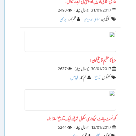
ہماری اخلاقی قدریں اور پستی کی طرف زوال۔
2490
)
(
31/01/2017
9 سال پہلے
ایڈمن
کیٹیگری :
سماجی اور سیاسی
قلم کار :
دنیا کا عظیم فاتح کون ؟
2627
)
(
30/01/2017
9 سال پہلے
ایڈمن
کیٹیگری :
تاریخ
قلم کار :
گورنمنٹ پائلٹ سیکنڈری سکول شرقپور ایک تاریخ ساز ادارہ
5244
)
(
13/01/2017
9 سال پہلے