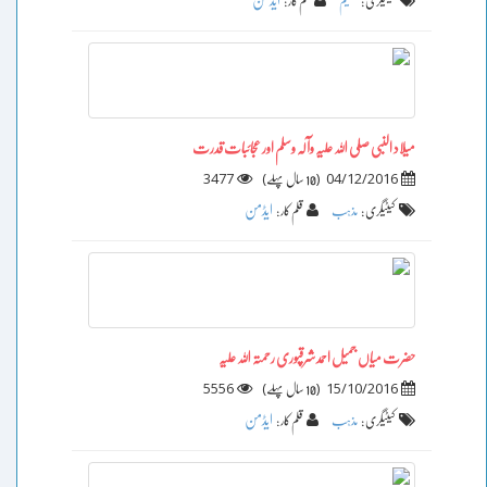
ایڈمن
کیٹیگری :
تعلیم
قلم کار :
میلاد النبی صلی اللہ علیہ وآلہ وسلم اور عجائبات قدرت
3477
)
(
04/12/2016
10 سال پہلے
ایڈمن
کیٹیگری :
مذہب
قلم کار :
حضرت میاں جمیل احمد شرقپوری رحمتہ اللہ علیہ
5556
)
(
15/10/2016
10 سال پہلے
ایڈمن
کیٹیگری :
مذہب
قلم کار :