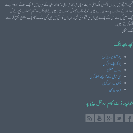
تھی۔ شرقپور میں ہر سال لاکھوں لوگ اعلیٰ حضرت میاں شیر محمد شیرربانی رحمتہ اللہ علیہ کے عرس میں شریک ہونے اور دوسرے
اولیا اللہ کے مزارات پر حاضری دیتے ہیں۔ شرقپور ڈاٹ کام کی صورت میں، میں نے ان تک وہ تمام معلومات پہنچانے کی
ایک سعی کی ہے جس کے بارے میں ان کی جستجو ہوتی تھی۔ اپنی اس کاوش میں میں کس حد تک کامیاب ہوا اپنی قیمتی آراہ سے
آگاہ کرتے رہیں۔
ملک عثمان
کچھ مفید لنک
اپنا اشتہار پوسٹ کریں
اپنا کاروبار رجسٹرکریں
ہمارے مطلق
ای میل کے زریعے رابطہ کریں
ڈائریکٹ رابطہ کریں
ویب ایڈمن
شرقپور ڈاٹ کام سوشل میڈیا پر