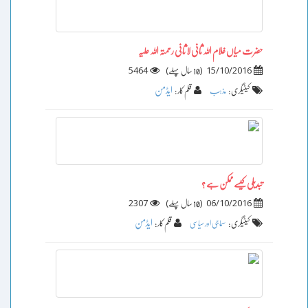
حضرت میاں غلام اللہ ثانی لا ثانی رحمتہ اللہ علیہ
5464
)
(
15/10/2016
10 سال پہلے
ایڈمن
کیٹیگری :
مذہب
قلم کار :
تبدیلی کیسے ممکن ہے ؟
2307
)
(
06/10/2016
10 سال پہلے
ایڈمن
کیٹیگری :
سماجی اور سیاسی
قلم کار :