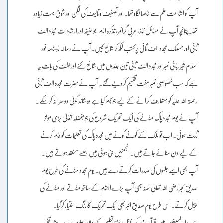
آپ کو اشاعت علم سے خاصا لگاو تھا۔ اور تصنیف و تالیف کی لگن اور شوق بہت زیادہ
تھا۔ چنانچہ آپ نے مسائل نماز، عربی گرائمر، تذکرہ امام ابو حنیفہ اور ارشادات مجدد الف
ثانی اور مسلک مجدد الف ثانی پر کتب لکھ کر شائع کیں۔ آپ نے رسالہ ماہنامہ نور
اسلام شیرربانی نمبر اور مجدد الف ثانی تین جلدوں میں شائع کئے اور لطف کی بات یہ
ہے کہ سب خصوصی نمبر مفت تقسیم کردیے گئے۔ آپ نے حضرت مجدد الف ثانی
رحمتہ اللہ علیہ کو متعارف کرانے کے لیے جو کام کیا ہے وہ شائد کوئی دوسرا نہ کرسکے۔
آپ نے یوم مجدد پاک منانے کی ایک تحریک شروع کی جو بفضلہ تعالیٰ بڑی موثر
ثابت ہوئی۔ اب تو ملک کے کونے کونے میں مجدد پاک کی تعلیمات کو عام کرنے
کے لیے دن منائے جاتے ہیں۔ انجمنیں بنی ہوئی ہیں جلسے منعقد ہوتے ہیں۔
آپ بھی ایسے جلسوں کی صدرات کرتے رہے ہیں۔ یوم مجدد منانے کی طرح یوم
صدیق اکبر رضی اللہ تعالیٰ عنہ بھی آپ بڑے اہتمام کے ساتھ مناتے اور منانے کی
اپیل کرتے۔ اس طرح یوم صدیق اکبر بھی ایک تحریک کا رنگ اختیار کرگیا۔
اس دارالمبلغین میں قرآن مجید کی ناظرہ وحفظ تعلیم کے علاوہ علوم اسلامیہ مثلا تفسیر،