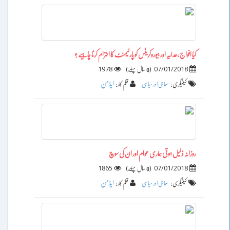
کیا افواج ،عدلیہ اور بیوروکریٹس کو پارلیمنٹ کا احترام کرنا چاہیے ؟
1978
)
(
07/01/2018
8 سال پہلے
ایڈمن
کیٹیگری :
سماجی اور سیاسی
قلم کار :
روزانہ ذلیل ہوتی ہماری عوام اور ان کی سوچ
1865
)
(
07/01/2018
8 سال پہلے
ایڈمن
کیٹیگری :
سماجی اور سیاسی
قلم کار :