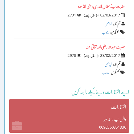
حضرت سیدنا سلمان الفارسی رضی اللّٰہ عنہ
2731
)
(
02/03/2017
9 سال پہلے
ایڈمن
قلم کار :
کیٹیگری :
مذہب
حضرت عبداللہ رضی اللہ تعالیٰ عنہ
2978
)
(
28/02/2017
9 سال پہلے
ایڈمن
قلم کار :
کیٹیگری :
مذہب
اپنے اشتہارات دینے کیلے رابطہ کریں
اشتہارات
واٹس اپ رابطہ نمبر
0096560351330