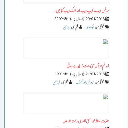
سرفس ویب، ڈیپ ویب اور ڈارک ویب کیا ہیں۔
3209
)
(
29/01/2018
8 سال پہلے
ایڈمن
کیٹیگری :
ٹیکنالوجی
قلم کار :
ذرہ نم ہو تو یہ مٹی بہت زرخیز ہے ساقی
1903
)
(
21/01/2018
8 سال پہلے
ایڈمن
کیٹیگری :
سپورٹس اور گیمنگ
قلم کار :
حضرت حافظ محمد اسحٰق قادری رحمتہ اللہ علیہ