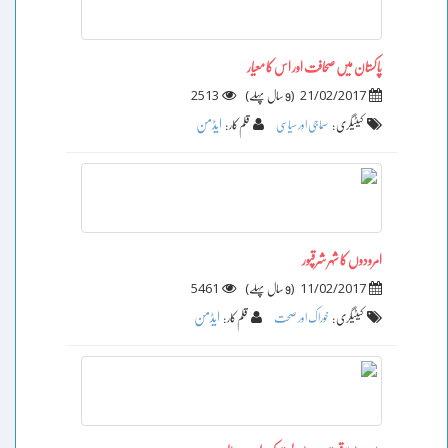
پاکستان میں صحافت اور اس کا معیار
2513
)
(
21/02/2017
9 سال پہلے
ایڈمن
کیٹیگری :
سماجی اور سیاسی
قلم کار :
امرودوں کا شہر شرقپور
5461
)
(
11/02/2017
9 سال پہلے
ایڈمن
کیٹیگری :
خوراک اور صحت
قلم کار :