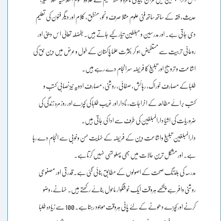
حدیث، فقہ کے ساتھ ساتھ فنی علوم مثلا صرف ونحو، منطق، کلام اور دیگر فنون کی تعلیم
دی جاتی ہے۔ اور مدرسین و مبلغین تیار کیے جاتے ہیں۔ بفضلہ تعالیٰ اس دینی اور
روحانی تربیت سے مستفیض ہو کر بکثرت علما پاکستان کے طول و عرض میں دین حق کی
اشاعت و ترویج اور تبلیغ کا فریضہ سرانجام دے رہے ہیں۔
طلبا کے مصارف خوراک، رہائش، صفائی، روشنی، مصارف ادویہ نیز نصابی کتب و
کتب برائے مطالعہ کے اخراجات، نادار اور غریب طلبا کی کپڑے اور روز مرہ زندگی کی
ضروریات کی اشیا دارالمبلغین کی طرف سے ادا کی جاتی ہیں۔
دارالمبلغین تبلیغ واشاعت دین کے فریضہ کے نہایت حسن وخوبی سے انجام دے رہا
ہے۔ اور مشکل ترین حالات میں بھی پہلو تہی نہیں کرتا ہے۔
مدرسہ کی بلڈنگ صحت کے اصولوں کے مطابق بنائی گئی ہے۔ قدرتی اور مصنوعی
روشنی وافر ہے پنکھے ہروقت ایک خوشگوار ماحول بنائے رکھتے ہیں۔ نہانے، وضو
کرنے اور کپڑے دھونے کے لئے پانی ہروقت موجود رہتا ہے۔ 100 سے زیادہ طلبا