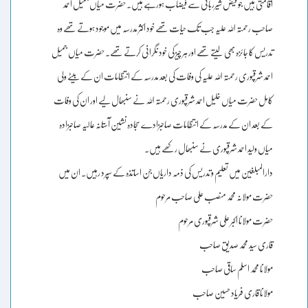
اقامتی ہیں جو فیض شیرربانی سے فیضاب ہورہے ہیں۔ حضرت میاں جمیل احمد
صاحب رحمتہ اللہ علیہ جب تک حیات تھے خود اکثر مدرسہ میں موجود ہوتے تھے وہ
تدریس کا جائزہ بھی لیتے تھے اور ہر چیز کی خود نگرانی کرتے تھے۔ حضرت میاں جمیل
احمد شرقپوری رحمتہ اللہ علیہ کی وفات کی بعد مدرسہ کے انتظامات ان کے بیٹے ولی
کامل حضرت میاں خلیل احمد شرقپوری رحمتہ اللہ نے سنبھال لیے اور ان کی وفات
کے بعد ان کے مدرسہ کے انتظامات صاحبزادے سجادہ نشین آستانہ عالیہ صاحبزادہ
میاں ولید احمد شرقپوری نے سنبھال رکھے ہیں۔
دارالمبلغین میں تعلیم و تدریس کی ذمہ داریاں جن اساتذہ کے سپرد رہیں۔ ان میں
حضرت مولانہ محمد منصب علی صاحب مرحوم
حضرت مولانا اکبر علی شرقپوری مرحوم
قاری سید محمد صدیق صاحب
مولانا محمد اسلم ساقی صاحب
مولانا قاری فریاد حسین صاحب