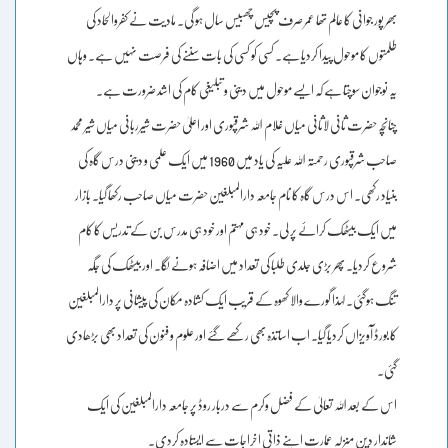
بھر پور جوانی کا عالم تھا عمر صرف پچیس چھبیس سال ہو گی۔ مادیت نے کفروالحاد کی
طلمتوں کا موحول پیدا کردیا ہے۔ کسی کو کسی کی بات سننے کی فرصت نہیں ہے۔ وہاں
یہ نوجوان سوچتا ہے کہ ایسے موحول میں دینی و تبلیغی کام کی اشد ضرورت ہے۔
چنانچہ حضرت ثانی لاثانی میاں غلام اللہ شرقپوری اور اعلیٰ حضرت شیرربانی میاں شیر محمد
صاحب شرقپوری رحمتہ اللہ علیہ کی یاد میں 1960 میں ایک علمی و دینی درس گاہ کی
بنیاد رکھی۔ اس درس گاہ کا نام جامعہ دارالمبلغین حضرت میاں صاحب رکھا گیا۔ بازار
میں ایک بیٹھک کرائے پر لی۔ خود ہی مہتم اور خود ہی مدرس بن کے تدریس کا کام
شروع کردیا۔ پھر بڑی جلدی طلبا کی تعداد میں اضافہ ہونے لگا۔ اور بیٹھک کی جگہ
تنگ ہوگئی۔ لہذا گورے والا کھوہ کے قریب ایک کشادہ مکان کی پیشانی پر دارالمبلغین
کا بورڈ آویزاں کردیا گیا۔ اب اساتذہ بھی رکھے گئے اور علوم و فنون کی تعداد بھی بڑھادی
گئی۔
اس کے بعد اللہ تعالیٰ کے فضل وکرم سے دربار روڈ پر جامعہ دارالمبلغین کی ایک
شاندار دین منزلہ عمارت اپنے ذاتی اخراجات سے ایستادہ کردی۔