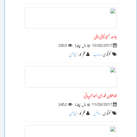
جامعہ مسجد ٹاہلی والی
2653
)
(
13/03/2017
9 سال پہلے
ایڈمن
کیٹیگری :
مذہب
قلم کار :
ابوریحان محمد ابن احمد البیرونی
3452
)
(
11/03/2017
9 سال پہلے
ایڈمن
کیٹیگری :
سائنس
قلم کار :