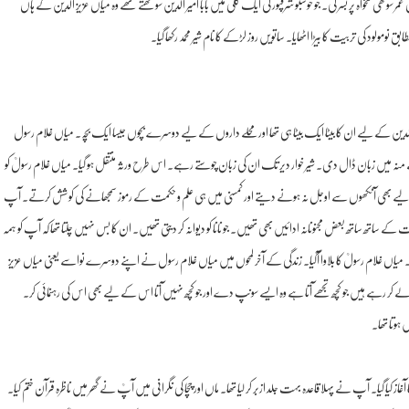
ی تنخواہ پر بسر کی۔ جو خوشبو شرقپور کی ایک گلی میں بابا امیر الدین سونگھتے تھے وہ میاں عزیز الدین کے ہاں
مولود کی تربیت کا بیڑا اٹھایا۔ ساتویں روز لڑکے کا نام شیر محمد رکھا گیا۔
ز الدین کے لیے ان کا بیٹا ایک بیٹا ہی تھا اور محلے داروں کے لیے دوسرے بچوں جیسا ایک بچہ۔ میاں غلام رسول
ہ میں زبان ڈال دی۔ شیر خوار دیر تک ان کی زبان چوستے رہے۔ اس طرح ورثہ منتقل ہو گیا۔ میاں غلام رسولؒ کو
لیے بھی آنکھوں سے اوجل نہ ہونے دیتے اور کمسنی میں ہی علم وحکمت کے رموز سمجھانے کی کوشش کرتے۔ آپ
تھ ساتھ بعض مجنونانہ ادائیں بھی تھیں۔ جو نانا کو دیوانہ کر دیتی تھیں۔ ان کا بس نہیں چلتا تھا کہ آپ کو ہمہ
۔ میاں غلام رسولؒ کا بلاوا آگیا۔ زندگی کے آخر لمحوں میں میاں غلام رسول نے اپنے دوسرے نواسے یعنی میاں عزیز
حوالے کر رہے ہیں جو کچھ تجھے آتا ہے وہ ایسے سونپ دے اور جو کچھ نہیں آتا اس کے لیے بھی اس کی رہنمائی کر۔
 ہوتا تھا۔
ا گیا۔ آپ نے پہلا قاعدہ بہت جلد ازبر کر لیا تھا۔ ماں اور چچا کی نگرانی میں آپؒ نے گھر میں ناظرہ قرآن ختم کیا۔