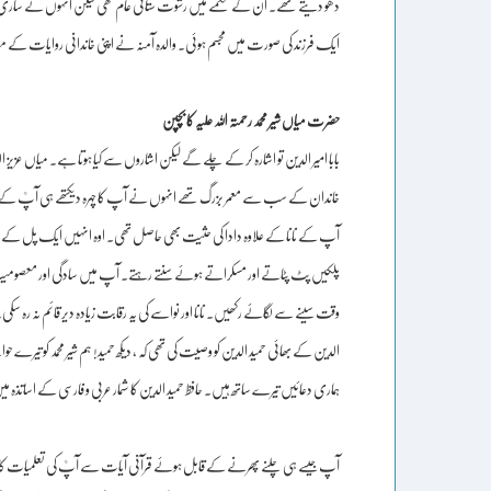
دھو دیتے تھے۔ ان کے محکمے میں رشوت ستانی عام تھی لیکن انہوں نے ساری عمر سوکھ
ایک فرزند کی صورت میں مجسم ہوئی۔ والدہ آمنہ نے اپنی خاندانی روایات کے مطابق نو
حضرت میاں شیر محمد رحمتہ اللہ علیہ کا بچپن
بابا امیر الدین تو اشارہ کر کے چلے گے لیکن اشاروں سے کیا ہوتا ہے۔ میاں عزی
خاندان کے سب سے معمر بزرگ تھے انہوں نے آپ کا چہرہ دیکتھے ہی آپؒ کے من
آپ کے نانا کے علاوہ دادا کی حثیت بھی حاصل تھی۔ اوہ انہیں ایک پل کے 
پلکیں پٹ پٹاتے اور مسکراتے ہوئے سنتے رہتے۔ آپ میں سادگی اور معصومیت کے سا
وقت سینے سے لگائے رکھیں۔ نانا اور نواسے کی یہ رقابت زیادہ دیر قائم نہ رہ سکی
الدین کے بھائی حمید الدین کو وصیت کی تھی کہ ، دیکھ حمید! ہم شیر محمد کو تیرے 
ہماری دعائیں تیرے ساتھ ہیں۔ حافظ حمید الدین کا شمار عربی و فارسی کے اساتذہ میں
آپ جیسے ہی چلنے پھرنے کے قابل ہوئے قرآنی آیات سے آپؒ کی تعلمیات کا آغاز کی