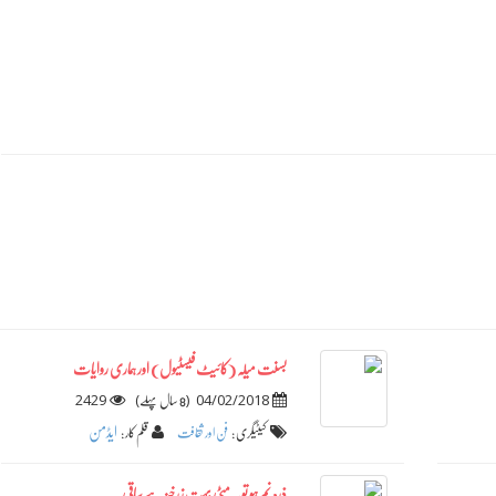
بسنت میلہ (کائیٹ فیسٹیول) اور ہماری روایات
2429
)
(
04/02/2018
8 سال پہلے
ایڈمن
کیٹیگری :
فن اور ثقافت
قلم کار :
ذرہ نم ہو تو یہ مٹی بہت زرخیز ہے ساقی