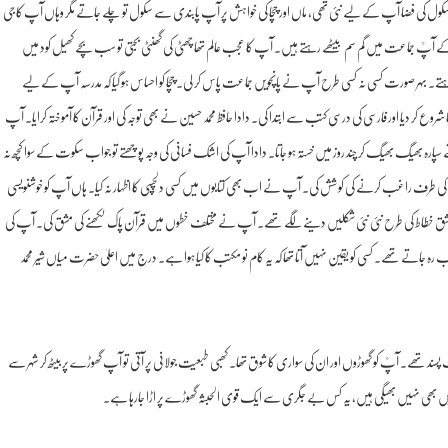
ل کی فضا آپ کے لیے نئی تھی، ماں اور چچا کی خواہش پر آپ پابندی سے سکول تو چلے جاتے مگر وہاں آپ کا جی
 آپؒ جماعت میں گم سم بیٹھے رہتے ہیں۔ آپ کا عجب عالم تھا چھٹی کی گھنٹی بجتی تو سب بچے کھیل کود میں
ہتے۔ بہر صورت کسی نہ کسی طرح آپ نے پانچویں جماعت پاس کر لی۔ چچا کو احساس ہو گیا کہ مدرسہ آپ کے لیے
دیا اور فارسی کی درسی کتب سے ابتدا کی۔ دادا حافظ محمد حسین نے بھی توجہ کی اور قرآن کا آموختہ کرایا۔ آپ
جاتے سپارہ بھیگ بھیگ کر چند روز میں خستہ ہو جاتا۔ دادا آپ کی اشک فسانی کی وجہ پوچھتے تو جواب سکوت کے سوا کچھ نہ
بوں کی طرف راغب کرنے کی کوشش کی۔ آپ نے اب بھی کتابوں میں کسی دلچسپی کا اظہار نہ کیا۔ ہاں آپ کو خوشنویسی
شق خطاط کی طرح نئی نئی شکلیں دینے لگے تھے۔ آپ نے مختلف خطوں میں قرآن پاک لکھنے کی مشق کی۔ آپ کی
رہ جاتے تھے۔ کسی کو یقین نہیں آتا تھا کہ یہ کام نو مکتب کا کیا ہوا ہے۔ درج میں اعلیٰ حضرت میاں شیر محمد
 تھے۔ آپؒ کو گھوڑوں اور ان کی سواری کا شوق تھا۔ کھبی طبعیت جولانی پر آتی تو آپ گھوڑے پر بیٹھ کر شہر سے
 بھی نہیں بھیگی ہیں، یہ کس بے جگری سے ایک قوی الحبثہ گھوڑے پر اڑا جارہا ہے۔