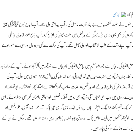
ایڈمن
م کار :
ے ہیں جنہوں نے سلسلہ نقشبندیہ میں بے پناہ شہرت حاصل کی۔ آپ پیدائشی ولی تھے۔ آپ اتباع نبوع ﷺ کی جیتی
کاروں کی بھی یہی درس دیا کہ زندگی کے ہر فعل میں سنت نبوی کی اتباع کرو۔ آپ جامع علوم ظاہری وباطنی
ویا کہ آپ اپنے وقت کے قطب الاقطاب اور ولی کامل تھے۔ آپ کی برکت سے کئی مردہ دل نور الہی سے منور ہوئے
تیار کی۔ وہاں سے حجرہ شاہ مقیم میں رہائش اختیار کی پھر وہاں سے شرقپور میں آکر آباد ہوئے۔ آپ کے والد ماجد
کا نام میاں عزیز الدین تھا۔ ذات کے ارائیں تھے۔ کھیتی باڑی ان کا خاندانی پیشہ تھا۔ یہاں شرقپور میں حضرت میاں شیر محمد شیرربانی رحمتہ اللہ علیہ کی پیدائش 1865 عیسوی میں ہوئی۔ آپ کی
وز روشن کی طرح ظاہر تھے اور ہر شخص جو حضرت صاحب کو دیکھتاتھا بے اختیار پکار اٹھتا تھا کہ یہ بچہ تو مادر زاد
ائے راوی میں جب بھی ظغیانی آتی شرقپور بھی زد میں آجاتا۔ فصلیں اور مویشی، انسان گھر سبھی متاثر ہوتے۔ اس
 کے ایک قصبے کوٹلہ پنجوبیگ پہنچے۔ وہاں ان دنوں ایک نامی گرامی فقیر رہا کرتے تھے۔ زہدوتقوی، علم وفضل اور
ونچا قد آنکھوں میں ایک خاص چمک اور روشن چہرہ تھا۔ یہ بابا امیر الدین رحمتہ اللہ علیہ تھے۔ لوگوں نے ان کے
ے ہیں۔ اب دعا کے سوا کوئی چارہ نہیں۔