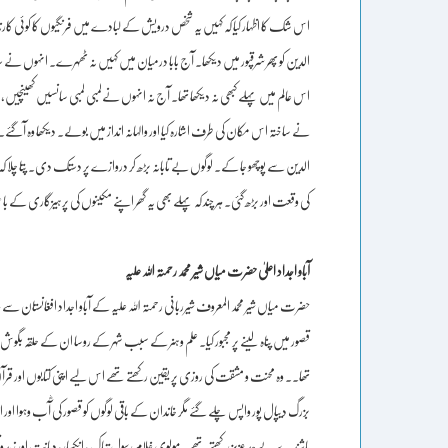
الدین کو پھر شرقپور میں دیکھا۔ آج بابا درمیان میں کہیں نہ ٹھہرے۔ انہوں نے س
اس عالم میں پہلے کبھی نہ دیکھا تھا۔ آج نہ انہوں نےلمبی لمبی سانسیں کھینچیں، نہ
نے ساختہ اس مکان کی طرف اشارہ کیا اور والہانہ انداز میں بولے۔ دیکھا وہ آگئ
الدین سے پوچھو جا کے۔ لوگوں بے تابانہ بڑھ کر دروازے پر دستک دی۔ پتا چلا کہ
کی وقعت اور بڑھ گئی۔ ہر چند کہ پہلے بھی یہ گھر اپنے مکینوں کی پرہیزگاری کے ب
آباو اجداد اعلیٰ حضرت میاں شیر محمد رحمتہ اللہ علیہ
حضرت میاں شیر محمد المعروف شیرربانی رحمتہ اللہ علیہ کے آباو اجداد افغانستا
قصور میں پناہ لینے پر مجبور کیا۔ علم وہنر کے سبب شہر کے روسا ان کے حلقہ بگ
تھا۔۔ وہ محنت و مشقت کی روزی پر یقین رکھتے تھے اس لیے اپنی کتابوں اور قرا
بزرگ دیپال پور واپس چلے گئے مگر خاندان کے باقی لوگوں کو قصور کی آؓب وہوا 
باشندے بے حد عزیز رکھتے تھے۔ مولوی غلام رسول تپاک ، انکسار، دیانت اور ز