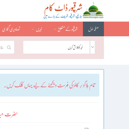
صفحہ اول
شرقپور کے متعلق
خبریں
تصاویری گیلری
خبر کو تلاش کریں
تمام بلاگز / کالمز کی فہرست دیکھنے کے لیے یہاں کلک کریں۔
حضرت میاں ش