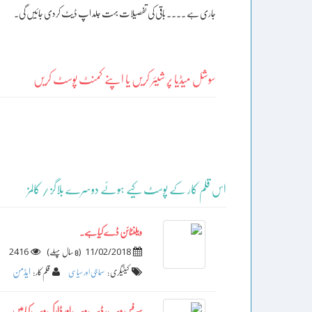
جاری ہے ۔۔۔۔ باقی کی تفصیلات بہت جلد اپ ڈیٹ کردی جائیں گی۔
سوشل میڈیا پر شیئر کریں یا اپنے کمنٹ پوسٹ کریں
اس قلم کار کے پوسٹ کیے ہوئے دوسرے بلاگز / کالمز
ویلنٹائن ڈے کیا ہے۔
2416
)
(
11/02/2018
8 سال پہلے
ایڈمن
کیٹیگری :
سماجی اور سیاسی
قلم کار :
سرفس ویب، ڈیپ ویب اور ڈارک ویب کیا ہیں۔