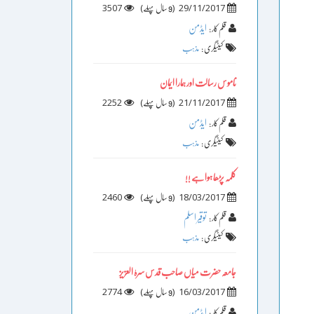
3507
)
(
29/11/2017
9 سال پہلے
ایڈمن
قلم کار :
کیٹیگری :
مذہب
ناموس رسالت اور ہمارا ایمان
2252
)
(
21/11/2017
9 سال پہلے
ایڈمن
قلم کار :
کیٹیگری :
مذہب
کلمہ پڑھا ہوا ہے !!
2460
)
(
18/03/2017
9 سال پہلے
توقیر اسلم
قلم کار :
کیٹیگری :
مذہب
جامعہ حضرت میاں صاحب قدس سرہٰ العزیز
2774
)
(
16/03/2017
9 سال پہلے
ایڈمن
قلم کار :