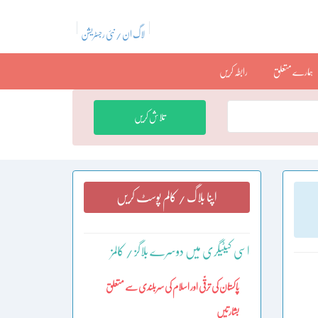
لاگ ان / نئی رجسٹریشن
ہمارے متعلق
رابطہ کریں
تلاش کریں
اپنا بلاگ / کالم پوسٹ کریں
اسی کیٹیگری میں دوسرے بلاگز / کالمز
پاکستان کی ترقّی اور اسلام کی سربلندی سے متعلق
بشارتیں