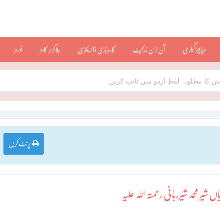
ویڈیوز گیلری
آن لائن مارکیٹ
کاروباری ڈائریکٹری
بلاگز / کالمز
فورمز
پرنٹ کریں
یر محمد شیرربانی رحمتہ اللہ علیہ