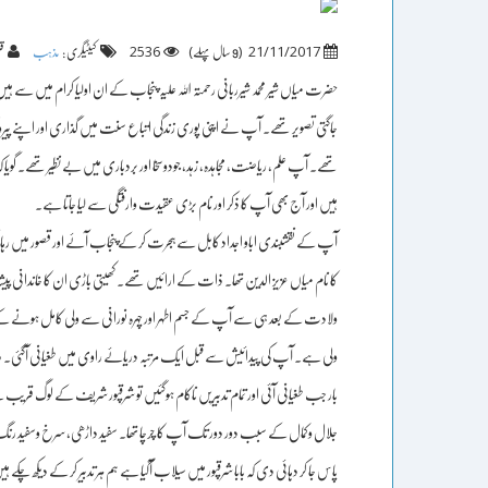
2536
)
(
21/11/2017
9 سال پہلے
کیٹیگری :
مذہب
قل
حضرت میاں شیر محمد شیرربانی رحمتہ اللہ علیہ پنجاب کے ان اولیا کرام میں س
جاگتی تصویر تھے۔ آپ نے اپنی پوری زندگی اتباع سنت میں گذاری اور اپنے پیرو
تھے۔ آپ علم، ریاضت، مجاہدہ، زہد، جودوسخا اور بردباری میں بے نظیر تھے۔ گ
ہیں اور آج بھی آپ کا ذکر اور نام بڑی عقیدت وارفتگی سے لیا جاتا ہے۔
آپ کے نقشبندی اباو اجداد کابل سے ہجرت کر کےپنجاب آئے اور قصور میں رہائش اخ
ولادت کے بعد ہی سے آپ کے جسم اطہر اور چہرہ نورانی سے ولی کامل ہونے کے اثار ر
ولی ہے۔ آپ کی پیدائیش سے قبل ایک مرتبہ دریائے راوی میں طغیانی آگئی۔ دری
بار جب طغیانی آئی اور تمام تدبیریں ناکام ہوگئیں تو شرقپور شریف کے لوگ قریب
جلال وکمال کے سبب دور دور تک آپ کا چرچا تھا۔ سفید داڑھی، سرخ وسفید رنگ، ا
پاس جا کر دہائی دی کہ بابا شرقپور میں سیلاب آگیا ہے ہم ہر تدبیر کر کے دیکھ چک