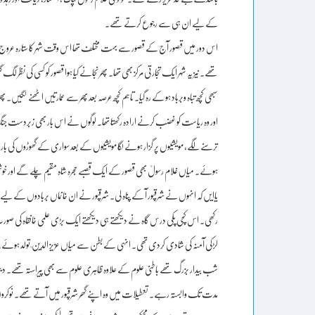
کے لیے ان ہی سے رجوع کرتے تھے۔
اس دور میں قصور آج کے قصور سے بہت مختلف تھا اس وقت شہر کا ستارہ عروج پر تھ
تھے۔ نیز یہ شہر ایک تجارتی مرکز بھی تھا۔ پھر نجانے کیا ہوا قصور کو کسی کی نظر
سبھی کچھ تباہ وبرباد ہو کے رہ گیا۔ تاہم کچھ عرصہ بعد پھر سے عمارتیں اٹھنے 
اور وہ ریاست کو غضب کرنے ارادہ رکھتا تھا۔ لوگوں نے اس بار بھی زبردست جنگ
ترسنے لگے، مویشیوں پر گزار ہونے لگا مویشیوں کے بعد سواری کے گھوڑوں کی باری
ہوئے۔ میاں غلام رسولؒ بھی قصور کے ایک قصبے حجرہ شاہ مقیم چلے گے اور خوشنو
یاایں کہ انہوں نے شرقپور آ کے پناہ لی۔ شرقپور نے ان خانماں بربادوں کے لی
رکھی۔ اس کچی پکی درس گاہ نے دیکھتے ہی دیکھتے ایک بڑی علمی خانقاہ کی صور
لڑکی آمنہ کی شادی کردی تھی۔ انہی کے بطن سے میاں عزیز الدین ؒ تولد ہوئے۔ ت
شب بیدار بزرگ تھے باطنی علوم کے علاوہ ظاہری علوم سے بھی پیراستہ تھے۔ دی
مدت تک وابستہ رہے۔ تعطیلات میں وہ اپنے گھر شرقپور میں آتے تھے۔ نوکروں کو 