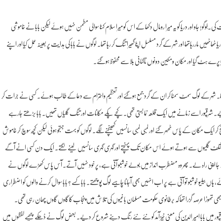
 کی۔ ـؒلوگو! جاو اور دریا کو یہ میرا رومال دکھا کے اس کو میرا سلام کہناـ سوالی مطمن نہیں ہوئے لیکن بابا نے خاموشی
اٹھیں ماررہاتھا اور شہر کے گرد مسلسل اپنا گھیرا تنگ کر رہا تھا۔ لوگوں نے بابا کی ہدایت پر بعینہ عمل کیا اور اپنے
 پرے ہٹ گیا اور مکان ومکین دونوں ناگہانی بلا سے محفوظ ہوگئے۔
دیکھا۔ شہر کے لوگ سمٹ سمٹا کر ان کے گرد جمع ہوگئے اور تعظیم واحترام سے دعا کے طالب ہوئے۔ کسی نے جرات کر
یے۔ شرقپور اسے زمانے میں ایک قلعہ نما بستی تھی۔ کچے پکے مکانات اور تنگ گلیاں تھیں۔ بابا بڑھتے جارہے
 ایک مکان کے پاس ٹھہر گئے اور لمبی لمبی سانسیں کھینچنےلگے۔ لوگوں کو بہت جستجو ہوئی لیکن کچھ سوچ کر خاموش
ٓتے مختلف گلیوں سے ہوتے ہوئے اس مکان تک پہنچتے اور گہری گہری سانسیں لینے لگتے۔ ایک دن کسی انے آگے
ب دیا۔ جا اپنی راہ لے۔ پھر وہ مضطرب انداز میں بولے خوشبو آتی ہے، پر خود نہیں آتے۔ آس پاس کھڑے لوگوں نے
کرائے، ہاں بیلیو خوشبو تو آتی ہے پر اب انہیں بھی آجانا چاہیے لوگ پوچھتے۔ بابا کسے ؟ بابا سوال کرنے والوں کو اضطراری
1857 کی جنگ آزادی ناکام ہوئے ابھی تھوڑا عرصہ گزرا تھا کہ برطانوی حکومت مسلمان باغیوں کی تلاش میں پنجاب کا گاوں گاوں چھان رہی تھی۔
قپور میں بابا امیر الدین کی معنی خیز آمد کو نئے نئے رنگ دینے شروع کر دیے۔ بعض لوگ نے ڈھکے چھپے لفظوں میں