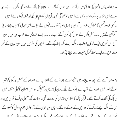
اس شک کا اظہار کیا کہ کہیں یہ شخص درویش کے لبادے میں فرنگیوں کا کوئی کارندہ نہ ہو اور یہاں باغیوں کی تلاش میں نہ آتا ہو۔ اسی دوران کا ذکر ہے۔ 1865 کی ایک رات تھی لوگوں نے بابا امیر
یدھے اس مکان پر جا کر دم لیا، جہاں سے انہیں خوشبو آتی تھی۔ آج ان کا عالم ہی کچھ اور تھا۔ لوگوں نے انہیں
 کسی ترددوتجسس کا اظہار کیا۔ جو یہاں آکر ان پر طاری ہو جاتاتھا۔۔۔ لوگوں نے بابا سے اس تبدیلی کا سبب پوچھا۔ بابا
ے۔ آخر آہی گئےہیں۔۔۔ متحیر لوگوں نے سوال کیا۔ کون آگئے باب۔۔۔۔بابا نے خندہ لبی سے جواب دیا، میاں عزیز
 آج اس گھر میں ایک لڑکا پیدا ہواہے۔ لوگ مڑے مگر بابا جاچکے تھے۔ شہریوں کی نظر میں میاں عزیز الدین کے گھر
اعث بستی کے ایک ممتاز گھر کی حشیت سے پہچانا جاتا تھا۔
ن سے ہندوستان آئے تھے پہلے وہ دیپالپور میں مقیم ہوئے پھر زمانے کے انقلاب نے خاندان کے بعض بزرگوں کو شہر
وش ہوگئے اور انہیں مخدوم کے لقب سے یاد کرنے لگے۔ دین کی تدریس و تبلیغ ک سوا اس خاندان کا کوئی مشغلہ نہیں
ٓن پاک کی کتابت کرتے تھے۔ قرآن پاک کا حفظ اس خاندان کی روایت تھی۔ حالات کچھ معمول پر آئے تو ان میں چند
اور اس کے لوگ ایسے پسندآئے کہ وہ وہیں کے ہوکے رہ گئے۔ میاں عزیز الدین کے نانا مولوی غلام رسول کو قصور کے
ہد وتقوی میں ایک مثال تھے۔ وہ حافظ ہونے کے علاوہ خطاط بھی تھے۔ لوگ اپنے دینی اور سماجی مسائل کے حل