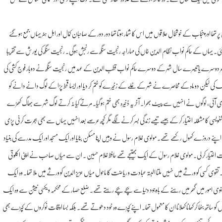
ا اور پنجاب کے خوشحال علاقوں میں اس کا شمار ہوتا تھا دور دور کے صاحبان کمال اور اہل ہنر یہاں جمع ہو گئے
 لگ گئی۔ یہاں کے حاکم نواب نظام الدین خاں کی مہاراجہ رنجیت سنگھ سے رنجش ہوگی۔ رنجیت سنگھ کی یورش سے تقریبا
لگیں۔ پھر دوسرے یا تیسرے سال شہر کے دوسرے حاکم نواب قطب الدین کے عہد میں رنجیت سنگھ نے دوبار فوج کشی کی
 کی لیکن دو ماہ کے محاصرے نے شہر کے غلے کے زخیرے کو ختم کر دیا اور ایسا قحط پڑا کے لوگ دانے دانے کو
 آئی، لوگوں نے انہیں سے پیٹ بھرا۔ آخر یہ ذخیرہ بھی ختم ہو گیا۔ مرتے کیا نہ کرتے لوگ شہر سے بھاگ کھڑے
یسی کا مشغلہ اختیار کر کے جیسے تیسے زندگی بسر کرنے لگے مگر کچھ عرصے بعد انہیں یہاں سے بھی ہجرت کرنی پڑی
ے اپنے دروزے کھول رکھے تھے۔ مولوی غلام رسول نے وہیں اپنا مسکن بنایا اور ایک مسجد اور ایک مدرسے کی بنیاد
ت اختیار کر لی۔ مولوی غلام رسولؒ کے ایک بھتیجے تھے حافظ غلام حسین ۔ ان سے میاں صاحب نے اپنی اکلوتی
قوی کسی کو ورثے میں نہیں ملتا البتہ عبادت و ریاضت کا ماحول میاں عزیز الدین کو ورثے میں ملا تھا۔ وہ ایک
نوی امور میں گھر میں رہنے کے باوجود دنیا سے بچے بچے رہتے تھے۔ ضلع حصار کے محکمہ ویکسی نیشن سے وہ ایک
ساتھ بٹھا کر کھانا کھلانا ان کا معمول تھا۔ اپنے کپڑے وہ خود دھوتے تھے۔ بلکہ بسا اوقات نوکروں کے کپڑے بھی