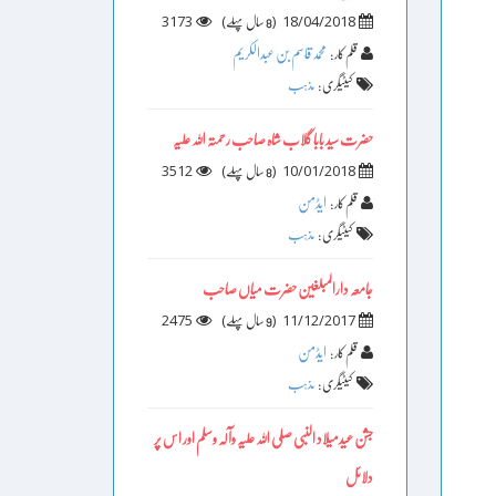
3173
)
(
18/04/2018
8 سال پہلے
محمد قاسم بن عبدالکریم
قلم کار :
کیٹیگری :
مذہب
حضرت سید بابا گلاب شاہ صاحب رحمتہ اللہ علیہ
3512
)
(
10/01/2018
8 سال پہلے
ایڈمن
قلم کار :
کیٹیگری :
مذہب
جامعہ دارالمبلغین حضرت میاں صاحب
2475
)
(
11/12/2017
9 سال پہلے
ایڈمن
قلم کار :
کیٹیگری :
مذہب
جشن عیدمیلاد النبی صلی اللہ علیہ وآلہ وسلم اور اس پر
دلائل