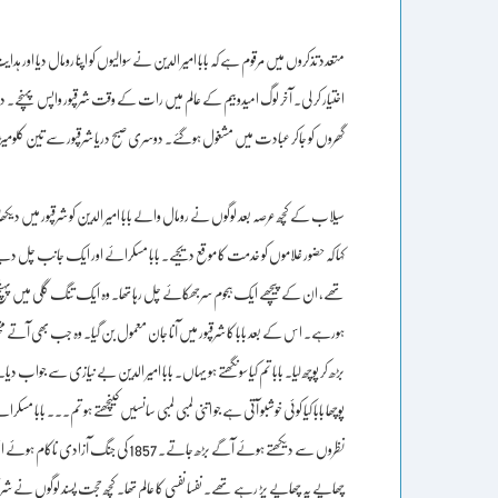
متعدد تذکروں میں مرقوم ہے کہ بابا امیر الدین نے سوالیوں کو اپنا رومال دیا اور ہدایت
اختیار کر لی۔ آخر لوگ امیدوبیم کے عالم میں رات کے وقت شرقپور واپس پہنچے۔ دریا ٹھ
گھروں کو جاکر عبادت میں مشغول ہوگئے۔ دوسری صبح دریا شرقپور سے تین کلومیڑ
سیلاب کے کچھ عرصہ بعد لوگوں نے رومال والے بابا امیر الدین کو شرقپور میں 
کہا کہ حضور غلاموں کو خدمت کا موقع دیجیے۔ بابا مسکرائے اور ایک جانب چل د
تھے، ان کے پیچھے ایک ہجوم سرجھکائے چل رہا تھا۔ وہ ایک تنگ گلی میں پہنچ کر
ہورہے۔ اس کے بعد بابا کا شرقپور میں آنا جان معمول بن گیا۔ وہ جب بھی ا
بڑھ کر پوچھ لیا۔ بابا تم کیا سونگھتے ہو یہاں۔ بابا امیر الدین بے نیازی سے جوا
پوچھا بابا کیا کوئی خوشبو آتی ہے جو اتنی لمبی لمبی سانسیں کینچھتے ہو تم۔۔۔ بابا مس
نظروں سے دیکھتے ہوئے آگے بڑھ جاتے۔ 
چھاپے پہ چھاپے پڑ رہے تھے۔ نفسا نفسی کا عالم تھا۔ کچھ حجت پسند لوگوں نے شر