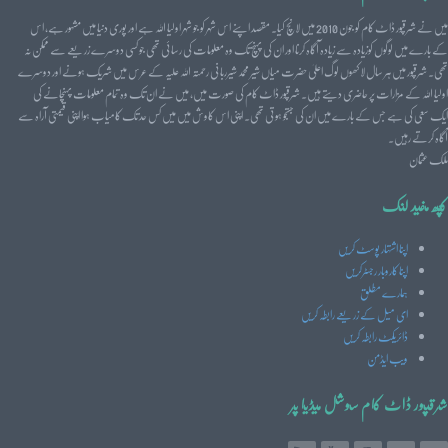
میں نے شرقپور ڈاٹ کام کو جون 2010 میں لانچ کیا۔ مقصد اپنے اس شہر کو جو شہر اولیا اللہ ہے اور پوری دنیا میں مشہور ہے، اس
کے بارے میں لوگوں کوزیادہ سے زیادہ آگاہ کرنا اور ان کی پہنچ تک وہ معلومات کی رسائی تھی جو کسی دوسرے زریعے سے ممکن نہ
تھی۔ شرقپور میں ہر سال لاکھوں لوگ اعلیٰ حضرت میاں شیر محمد شیرربانی رحمتہ اللہ علیہ کے عرس میں شریک ہونے اور دوسرے
اولیا اللہ کے مزارات پر حاضری دیتے ہیں۔ شرقپور ڈاٹ کام کی صورت میں، میں نے ان تک وہ تمام معلومات پہنچانے کی
ایک سعی کی ہے جس کے بارے میں ان کی جستجو ہوتی تھی۔ اپنی اس کاوش میں میں کس حد تک کامیاب ہوا اپنی قیمتی آراہ سے
آگاہ کرتے رہیں۔
ملک عثمان
کچھ مفید لنک
اپنا اشتہار پوسٹ کریں
اپنا کاروبار رجسٹرکریں
ہمارے مطلق
ای میل کے زریعے رابطہ کریں
ڈائریکٹ رابطہ کریں
ویب ایڈمن
شرقپور ڈاٹ کام سوشل میڈیا پر