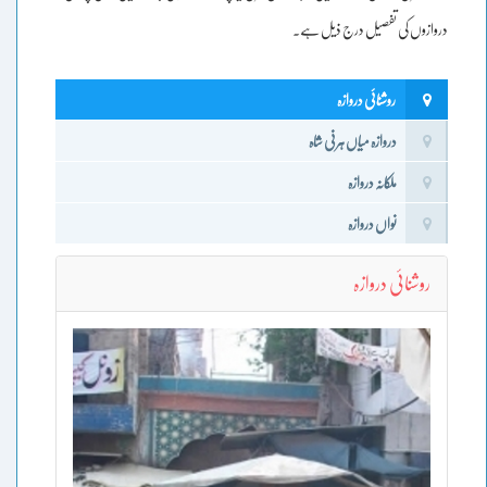
دروازوں کی تفصیل درج ذیل ہے۔
روشنائی دروازہ
دروازہ میاں ہرنی شاہ
ملکانہ دروازہ
نواں دروازہ
روشنائی دروازہ