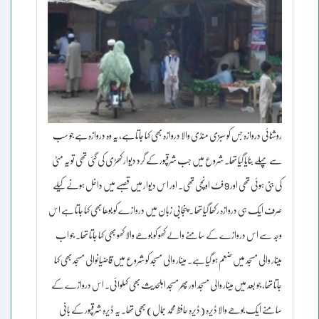
روشنائی دروازہ جس کو سبزی منڈی والا دروازہ بھی کہا جاتا ہے، یہ وہ دروازہ ہے جو سب
سے پہلے بنایا گیا تھا۔ شروع میں جب شرقپور کے گرد دیوار کھڑی کی گئی تھی تو یہ مٹی
کی بنی ہوئی تھی اور 9 فٹ اونچی تھی۔ اور اس دیوار میں قصبے میں داخل ہونے کیلے
صرف ایک ہی دروازہ رکھا گیا تھا ۔ پنجابی زبان میں دروازے کو بوھا بھی کہا جاتا ہے اس
وجہ سے اس دروازے کے سامنے والے کھو کو بوھے والا کھو بھی کہا جاتا تھا۔ جو اب
مینار والی مسجد میں ضعم ہو گیا ہے۔ مینار والی مسجد کو شروع میں قاضیانوالی مسجد بھی کہا
جاتا تھا، جو بعد میں مینار والی مسجد اور پھر مسجد اہلحدیث بھی کہلوائی۔ اس دروازے کے
سامنے ایک بوھے والا ڈیرہ (ڈیرہ حافظ محمد جمال) بھی تھا۔ یہ ڈیرہ شرقپور کے بانی