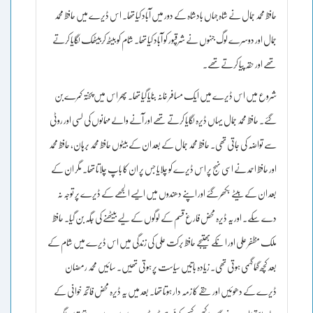
حافظ محمد جمال نے شاہ جہاں بادشاہ کے دور میں آباد کیا تھا۔ اس ڈیرے میں حافظ محمد
جمال اور دوسرے لوگ جنہوں نے شرقپور کو آباد کیا تھا۔ شام کو بیٹھ کربیٹھک لگایا کرتے
تھے اور حقہ پیا کرتےتھے۔
شروع میں اس ڈیرے میں ایک مسافر خانہ بنایا گیا تھا۔ پھر اس میں پختہ کمرے بن
گئے۔ حافظ محمد جمال یہاں ڈیرہ لگایا کرتے تھے اور آنے والے مہمانوں کی لسی اور روٹی
سے تواضہ کی جاتی تھی۔ حافظ محمد جمال کے بعد ان کے بیٹوں حافظ محمد برہان، حافظ محمد
اور حافظ احمد نے اسی نہج پر اس ڈیرے کو چلایا جس پر ان کا باپ چلاتا تھا۔ مگر ان کے
بعد ان کے بیٹے بکھر گئے اور اپنے دھندوں میں ایسے الجھے کے ڈیرے پر توجہ نہ
دے سکے۔ اور یہ ڈیرہ محض فارغ قسم کے لوگوں کے لیے بیٹھنے کی جگہ بن گیا۔ حافظ
ملک مظفر علی اور ا نکے بھتیجے حافظ برکت علی کی زندگی میں اس ڈیرے میں شام کے
بعد کچھ گہما گہمی ہوتی تھی۔ زیادہ باتیں سیاست پر ہوتی تھیں۔ سائیں محمد رمضان
ڈیرے کے دھوئیں اور حقے کا زمہ دار ہوتا تھا۔ بعد میں یہ ڈیرہ محض فاتحہ خوانی کے