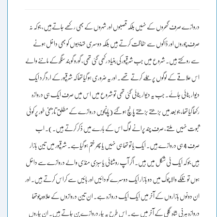
دروازے صرف گھروں کے نہیں بلکہ قصبوں اور شہروں کے بھی رکھے جاتےہیں، جو کہ نہ
صرف چوروں اور ڈاکوں سے حفاظت کرتے ہیں بلکہ دوسری تہذیبوں کو بھی داخل ہونے
سے روکتے ہیں۔ شروع میں جب شرقپور کی بنیاد رکھی گئی تھی، گورو گوبند سنگھ کے ماننے والے
اس علاقے کے لوگوں پر حملے کرتے تھے۔ اور یہ ضروری ہو گیا تھا کہ شرقپور کے اردگرد ایک
دیوار بنائی جائے۔ جب یہ دیوار بنائی گئی تھی تو شروع میں اس میں صرف ایک ہی دروازہ
رکھا گیا تھا، جو بعد میں بڑھتے بڑھتے پانچ ہو گئے (پانچویں دروازے کے مطلق تاریخی طور پر کوئی
ثبوت نہیں ملتے، صرف چند پرانے لوگ اس کے بارے میں ذکر کرتے ہیں۔)۔ اب
صرف 4 ہی دروازے ہیں۔ ایک یا تو تھا ہی نہیں یا پھر ختم ہو گیا ہے۔ شرقپور میں تین بازار
ہیں جو کہ ایک ٹی شکل میں ہیں۔ اگر آپ روشنائی یا سبزی منڈی والے دروازے سے داخل
ہوں تو نلکے والا چوک میں دو بازار ایک دوسرے کو دائیں اور بائیں سے کراس کرتے ہیں۔ اور
ان دونوں بازاروں کے آخر میں ایک ایک دروازہ ہے۔ ان تین دروازوں کے علاوہ چوتھا
دروازہ ہرنی شاہ گلی کے آخر میں ہے۔ اس طرح یہ چار دروازے بن جاتے ہیں۔ ان چاروں