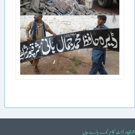
شرقپور ڈاٹ کام کے بارے میں