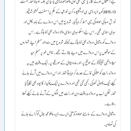
لیے استعمال ہونے لگا۔ یا کھبی کبھی کوئی چھوٹا موٹا مذہبی یا سیاسی جلسہ ہو جاتا تھا۔ اگست
13، 2015 کو یہ ڈیرہ ڈی سی او شیخوپورہ کرن خورشید کے حکم پر اسسٹنٹ کمشنر شرقپور
نورش صبا کی موجودگی میی مسمار کر دیا گیا۔ شروع میں اس دروزے کے باہر پھل اور
سبزی منڈی تھی۔ اس لیے اسکو سبزی منڈی والا دروازہ بھی کہا جاتا ہے۔ اس
دروازے کو روشنائی دروازہ بھی کہا جاتا ہے کیونکہ شروع میں ہندو اور مسلم اپنے تہواروں
کے موقعوں پر اس دروازے میں دیئے جالاتے تھے۔ خاص طور پر مسلم عید
میلادالنبی ﷺ کے موقع پر، اور ہندو دیوالی کے موقعے پر۔ ایک وقت میں یہ
دروازہ رات کو عشاٗ کی نماز کے بعد بند کر دیا جاتا تھا۔ اور اس دروازے میں آنے جانے
کیلے ایک چھوٹی کھٹرکی رکھی گئی تھی اور دروازے پر ایک چوکیدار کا پہرہ بھی لگایا گیا
تھا۔ لیکن اب یہ دروازہ ہر وقت دن اور رات میں لوگوں کے آنے جانے کیلے کھلا
رہتا ہے۔
روشنائی دروازے کے سامنے موجود تاریخی ڈیرے، ڈیرہ حافظ محمد جمال کو گرائے جانے
کی تصاویر۔