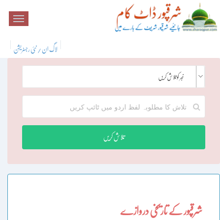
لاگ ان / نئی رجسٹریشن
خبر کو تلاش کریں
تلاش کریں
شرقپور کے تاریخی دروازے